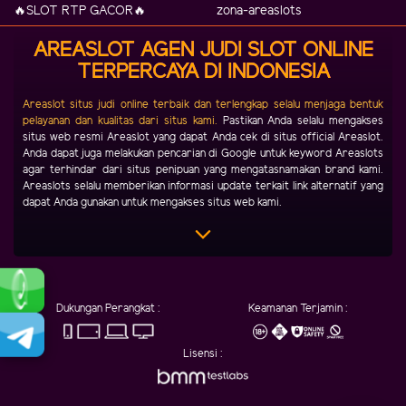
🔥SLOT RTP GACOR🔥
zona-areaslots
AREASLOT AGEN JUDI SLOT ONLINE
TERPERCAYA DI INDONESIA
Areaslot situs judi online terbaik dan terlengkap selalu menjaga bentuk
pelayanan dan kualitas dari situs kami.
Pastikan Anda selalu mengakses
situs web resmi Areaslot yang dapat Anda cek di situs official Areaslot.
Anda dapat juga melakukan pencarian di Google untuk keyword Areaslots
agar terhindar dari situs penipuan yang mengatasnamakan brand kami.
Areaslots selalu memberikan informasi update terkait link alternatif yang
dapat Anda gunakan untuk mengakses situs web kami.
Dukungan Perangkat :
Keamanan Terjamin :
Lisensi :